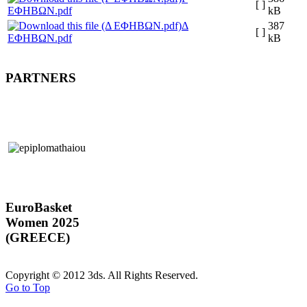
[ ]
ΕΦΗΒΩΝ.pdf
kB
Δ
387
[ ]
ΕΦΗΒΩΝ.pdf
kB
PARTNERS
EuroBasket
Women 2025
(GREECE)
Copyright © 2012 3ds. All Rights Reserved.
Go to Top