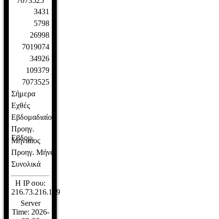
7
0
7
3
5
2
5
3431
5798
26998
7019074
34926
109379
7073525
Σήμερα
Εχθές
Εβδομαδιαίος
Προηγ.
Εβδομ.
Μηνιαίος
Προηγ. Μήνα
Συνολικά
Η IP σου:
216.73.216.139
Server
Time: 2026-