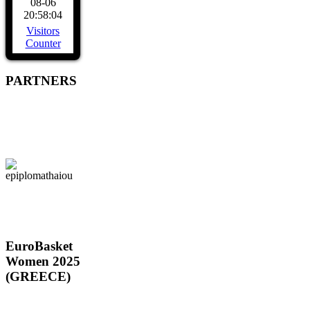
08-06
20:58:04
Visitors
Counter
PARTNERS
EuroBasket
Women 2025
(GREECE)