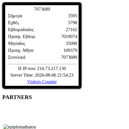
7
0
7
3
6
8
9
Σήμερα
3595
Εχθές
5798
Εβδομαδιαίος
27162
Προηγ. Εβδομ.
7019074
Μηνιαίος
35090
Προηγ. Μήνα
109379
Συνολικά
7073689
Η IP σου: 216.73.217.130
Server Time: 2026-08-06 21:54:23
Visitors Counter
PARTNERS