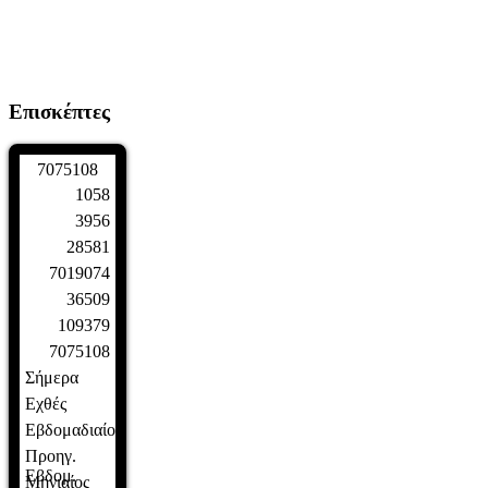
Επισκέπτες
7
0
7
5
1
0
8
1058
3956
28581
7019074
36509
109379
7075108
Σήμερα
Εχθές
Εβδομαδιαίος
Προηγ.
Εβδομ.
Μηνιαίος