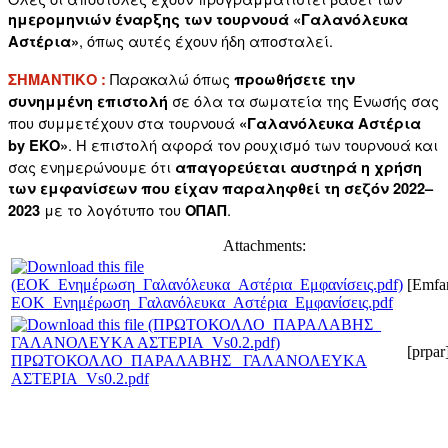
ημερομηνιών έναρξης των τουρνουά «Γαλανόλευκα
, όπως αυτές έχουν ήδη αποσταλεί.
Αστέρια»
Παρακαλώ όπως
ΣΗΜΑΝΤΙΚΟ :
προωθήσετε την
σε όλα τα σωματεία της Ένωσής σας
συνημμένη επιστολή
που συμμετέχουν στα τουρνουά
«Γαλανόλευκα Αστέρια
. Η επιστολή αφορά τον ρουχισμό των τουρνουά και
by EKO»
σας ενημερώνουμε ότι
απαγορεύεται αυστηρά η χρήση
των εμφανίσεων που είχαν παραληφθεί τη σεζόν 2022–
με το λογότυπο του
.
2023
ΟΠΑΠ
Attachments:
[Emfan
ΕΟΚ_Ενημέρωση_Γαλανόλευκα_Αστέρια_Εμφανίσεις.pdf
[prpar
ΠΡΩΤΟΚΟΛΛΟ_ΠΑΡΑΛΑΒΗΣ_ ΓΑΛΑΝΟΛΕΥΚΑ
ΑΣΤΕΡΙΑ_Vs0.2.pdf